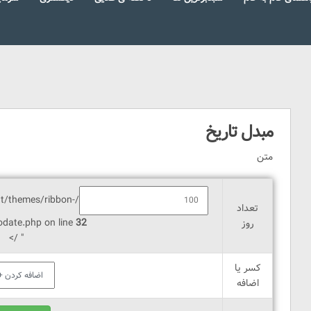
مبدل تاریخ
متن
t/themes/ribbon-
تعداد
todate.php on line
32
روز
" />
کسر یا
اضافه