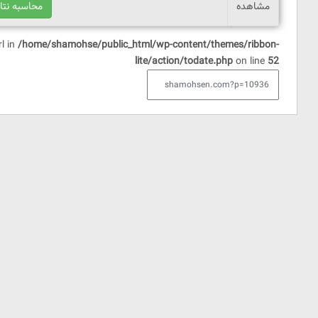
مشاهده
rl in
/home/shamohse/public_html/wp-content/themes/ribbon-
lite/action/todate.php
on line
52