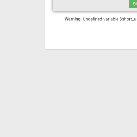
Warning
: Undefined variable $short_u