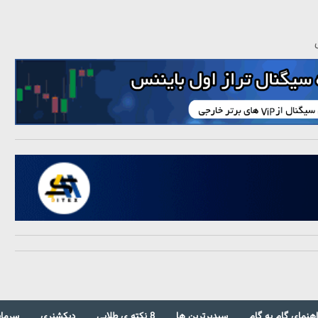
اهنمای گام به گام
سبدبرترین ها
8 نکته ی طلایی
دیکشنری
سرمای