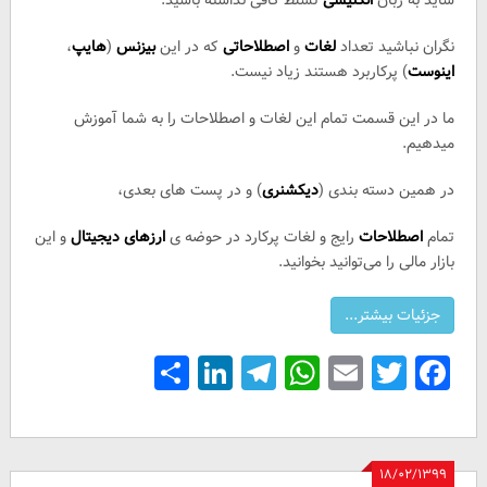
شاید به زبان
انگلیسی
تسلط کافی نداشته باشید.
نگران نباشید تعداد
لغات
و
اصطلاحاتی
که در این
بیزنس
(
هایپ
،
اینوست
) پرکاربرد هستند زیاد نیست.
ما در این قسمت تمام این لغات و اصطلاحات را به شما آموزش
میدهیم.
در همین دسته بندی (
دیکشنری
) و در پست های بعدی،
تمام
اصطلاحات
رایج و لغات پرکارد در حوضه ی
ارزهای دیجیتال
و این
بازار مالی را می‌توانید بخوانید.
Share
LinkedIn
Telegram
WhatsApp
Email
Facebook
Twitter
۱۸/۰۲/۱۳۹۹