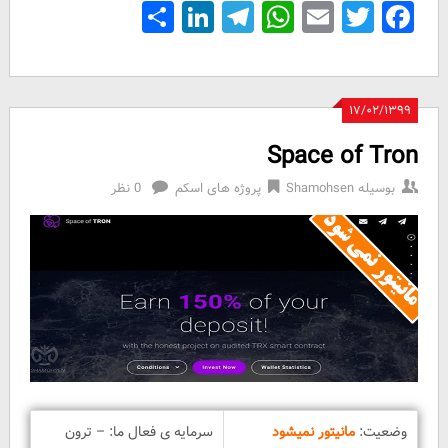
Share
LinkedIn
Telegram
WhatsApp
Email
Facebook
Twitter
۱۷/۰۲/۱۳۹۹
Space of Tron
بوسیله
Shamohsen
پروژه های اسکم
0 نظر
وضعیت:
مانیتور نمیشود
سرمایه ی فعال ما: – ترون