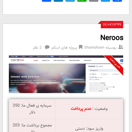
۱۷/۰۲/۱۳۹۹
Neroos
بوسیله
Shamohsen
پروژه های اسکم
2 نظر
سرمایه ی فعال ما: 350
وضعیت :
عدم پرداخت
دلار
مجموع برداشت ما: 203
واریز سود: دستی
دلار