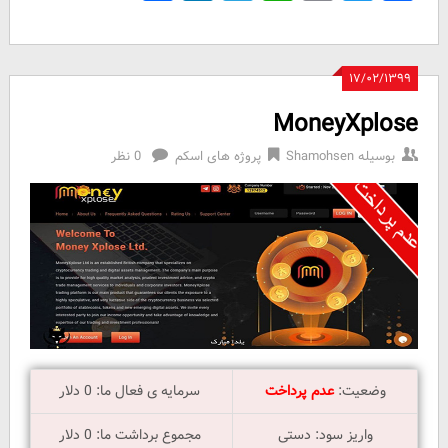
۱۷/۰۲/۱۳۹۹
MoneyXplose
بوسیله
Shamohsen
پروژه های اسکم
0 نظر
وضعیت:
عدم پرداخت
سرمایه ی فعال ما: 0 دلار
واریز سود: دستی
مجموع برداشت ما: 0 دلار