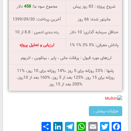
شروع پروژه : 83 روز پیش
مجموع سود ما:
458
دلار
مانیتور شده: 66 روز
آخرین پرداخت: 1399/09/30
حداقل سرمایه گذاری: 10 دلار
رده بندی ادمین : 8.8 از 10
پاداش معرفی: %5 %3 %1 %1
ارزیابی و تحلیل پروژه
ارزهای مورد قبول : پرفکت مانی ، پایر ، بیتکوین ، اتریوم
پلنها : %23 روزانه برای 5 روز ،%14 روزانه برای 10 روز، %11
روزانه برای 15 روز. %125 بعد از 5 روز، %160 بعد از 10روز،
%200 بعد از 15 روز
Share
LinkedIn
Telegram
WhatsApp
Email
Facebook
Twitter