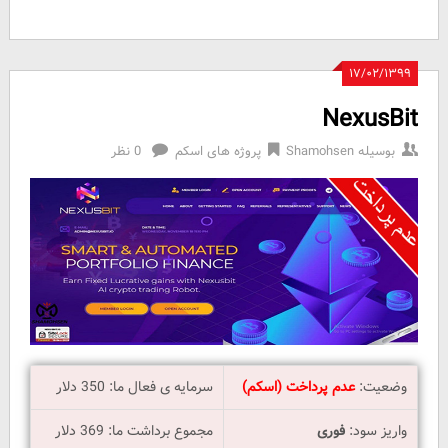
۱۷/۰۲/۱۳۹۹
NexusBit
بوسیله
Shamohsen
پروژه های اسکم
0 نظر
وضعیت:
عدم پرداخت (اسکم)
سرمایه ی فعال ما: 350 دلار
واریز سود:
فوری
مجموع برداشت ما: 369 دلار