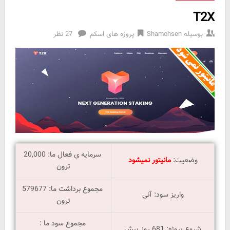
T2X
بوسیله
Shamohsen
پروژه های اسکم
27 نظر
سرمایه ی فعال ما: 20,000
وضعیت:
مانیتور نمیشود
ترون
مجموع برداشت ما: 579677
واریز سود: آنی
ترون
مجموع سود ما :
شروع پروژه: 681 روز پیش