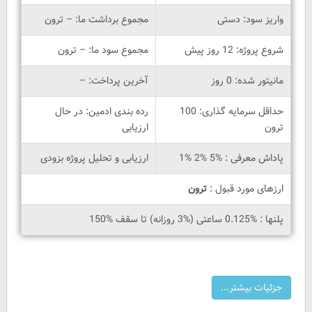
واریز سود: دستی
مجموع برداشت ما: – ترون
شروع پروژه: 12 روز پیش
مجموع سود ما: – ترون
مانیتور شده: 0 روز
آخرین پرداخت: –
حداقل سرمایه گذاری: 100
رده بندی ادمین: در حال
ترون
ارزیابی
پاداش معرفی : %5 %2 %1
ارزیابی و تحلیل پروژه بزودی
ارزهای مورد قبول :
ترون
پلنها : %0.125 ساعتی (%3 روزانه) تا سقف %150