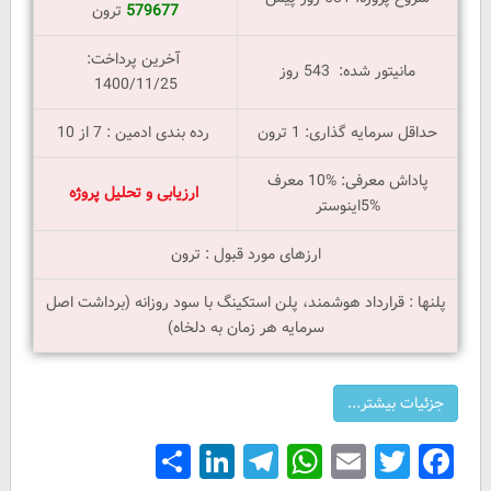
579677
ترون
آخرین پرداخت:
مانیتور شده: 543 روز
1400/11/25
حداقل سرمایه گذاری: 1 ترون
رده بندی ادمین : 7 از 10
پاداش معرفی: %10 معرف
ارزیابی و تحلیل پروژه
%5اینوستر
ارزهای مورد قبول : ترون
پلنها : قرارداد هوشمند، پلن استکینگ با سود روزانه (برداشت اصل
سرمایه هر زمان به دلخاه)
Share
LinkedIn
Telegram
WhatsApp
Email
Facebook
Twitter