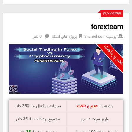
۱۷/۰۲/۱۳۹۹
forexteam
بوسیله
Shamohsen
پروژه های اسکم
0 نظر
وضعیت:
عدم پرداخت
سرمایه ی فعال ما: 350 دلار
واریز سود: دستی
مجموع برداشت ما: 35 دلار
شروع پروژه: 100 روز پیش
مجموع سود ما:
35
دلار