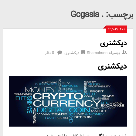
برچسب:
. Gcgasia
۱۲/۰۲/۱۴۰۱
دیکشنری
بوسیله
Shamohsen
دیکشنری
0 نظر
دیکشنری