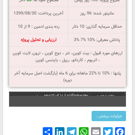
مانیتور شده: 96 روز
آخرین پرداخت: 1399/08/30
حداقل سرمایه گذاری: 10 دلار
رده بندی ادمین : 9 از 10
پاداش معرفی: %10 %7 %3
ارزیابی و تحلیل پروژه
ارزهای مورد قبول : بیت کوین، تتر ، دوج کوین ، ترون, لایت کوین
، اتریوم ، کاردانو، ریپل ، بایننس کوین
پلنها : %10 تا %22 ماهانه برای 6 ماه (بازگشت اصل سرمایه آخر
دوره)
Share
LinkedIn
Telegram
WhatsApp
Email
Facebook
Twitter