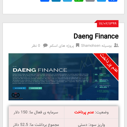
۱۷/۰۲/۱۳۹۹
Daeng Finance
بوسیله
Shamohsen
پروژه های اسکم
0 نظر
وضعیت:
عدم پرداخت
سرمایه ی فعال ما: 150 دلار
واریز سود: دستی
مجموع برداشت ما: 52.5 دلار