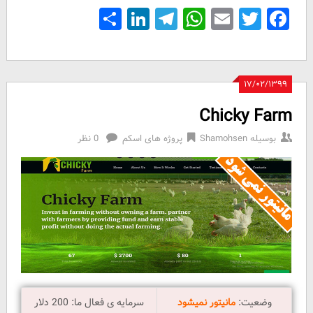
Share
LinkedIn
Telegram
WhatsApp
Email
Facebook
Twitter
۱۷/۰۲/۱۳۹۹
Chicky Farm
بوسیله
Shamohsen
پروژه های اسکم
0 نظر
وضعیت:
مانیتور نمیشود
سرمایه ی فعال ما: 200 دلار