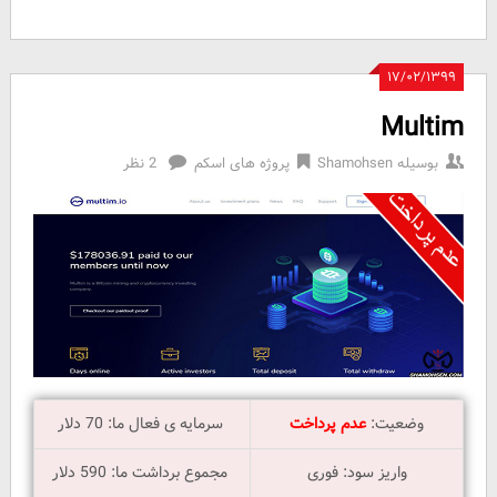
۱۷/۰۲/۱۳۹۹
Multim
بوسیله
Shamohsen
پروژه های اسکم
2 نظر
وضعیت:
عدم پرداخت
سرمایه ی فعال ما: 70 دلار
واریز سود: فوری
مجموع برداشت ما: 590 دلار