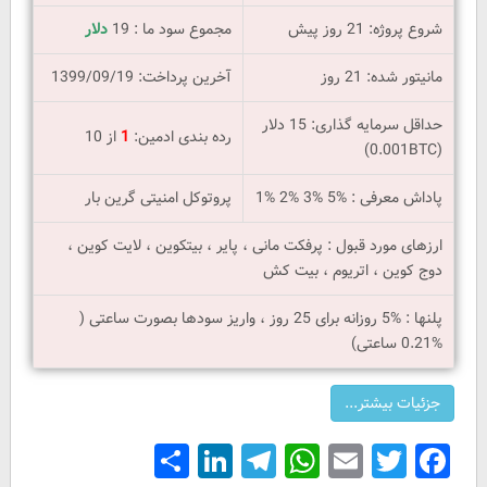
شروع پروژه: 21 روز پیش
مجموع سود ما : 19
دلار
مانیتور شده: 21 روز
آخرین پرداخت: 1399/09/19
حداقل سرمایه گذاری: 15 دلار
رده بندی ادمین:
1
از 10
(0.001BTC)
پاداش معرفی : %5 %3 %2 %1
پروتوکل امنیتی گرین بار
ارزهای مورد قبول : پرفکت مانی ، پایر ، بیتکوین ، لایت کوین ،
دوج کوین ، اتریوم ، بیت کش
پلنها : %5 روزانه برای 25 روز ، واریز سودها بصورت ساعتی (
%0.21 ساعتی)
Share
LinkedIn
Telegram
WhatsApp
Email
Facebook
Twitter