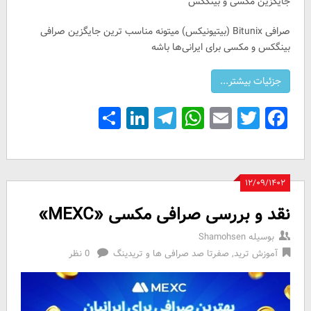
جایگزین مکسی و بینگکس
صرافی Bitunix (بیتیونیکس) میتونه مناسب ترین جایگزین صرافی
بینگکس و مکسی برای ایرانی‌ها باشه
Share
LinkedIn
Telegram
WhatsApp
Email
Facebook
Twitter
۱۲/۰۹/۱۴۰۲
نقد و بررسی صرافی مکسی «MEXC»
بوسیله
Shamohsen
آموزش ترید
,
صفرتا صد صرافی ها و تریدینگ
0 نظر