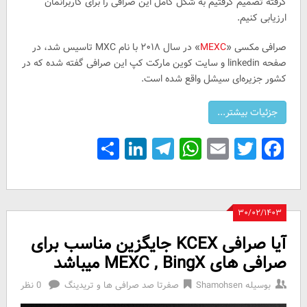
گرفته تصمیم گرفتیم به شکل کامل این صرافی را برای کاربرانمان
ارزیابی کنیم.
صرافی مکسی «
MEXC
» در سال ۲۰۱۸ با نام MXC تاسیس شد، در
صفحه linkedin و سایت کوین مارکت کپ این صرافی گفته شده که در
کشور جزیره‌ای سیشل واقع شده است.
Share
LinkedIn
Telegram
WhatsApp
Email
Facebook
Twitter
۳۰/۰۲/۱۴۰۳
آیا صرافی KCEX جایگزین مناسب برای
صرافی های MEXC , BingX میباشد
بوسیله
Shamohsen
صفرتا صد صرافی ها و تریدینگ
0 نظر