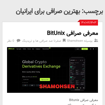
برچسب:
بهترین صرافی برای ایرانیان
۳۰/۰۲/۱۴۰۳
معرفی صرافی BitUnix
بوسیله
Shamohsen
صفرتا صد صرافی ها و تریدینگ
0 نظر
معرفی صرافی Bitunix