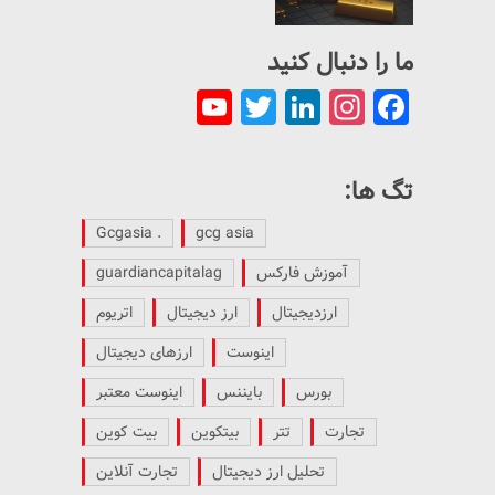
ما را دنبال کنید
YouTube
Twitter
LinkedIn
Instagram
Facebook
Channel
تگ ها:
. Gcgasia
gcg asia
آموزش فارکس
guardiancapitalag
ارزدیجیتال
ارز دیجیتال
اتریوم
اینوست
ارزهای دیجیتال
بورس
بایننس
اینوست معتبر
تجارت
تتر
بیتکوین
بیت کوین
تحلیل ارز دیجیتال
تجارت آنلاین