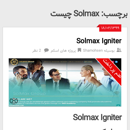
برچسب:
Solmax چیست
۱۸/۰۲/۱۳۹۹
Solmax Igniter
بوسیله
Shamohsen
پروژه های اسکم
2 نظر
Solmax Igniter