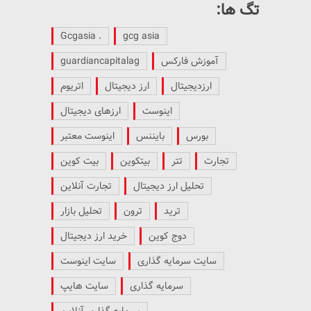
تگ ها:
. Gcgasia
gcg asia
آموزش فارکس
guardiancapitalag
ارزدیجیتال
ارز دیجیتال
اتریوم
اینوست
ارزهای دیجیتال
بورس
بایننس
اینوست معتبر
تجارت
تتر
بیتکوین
بیت کوین
تحلیل ارز دیجیتال
تجارت آنلاین
ترید
ترون
تحلیل بازار
دوج کوین
خرید ارز دیجیتال
سایت سرمایه گذاری
سایت اینوست
سرمایه گذاری
سایت هایپ