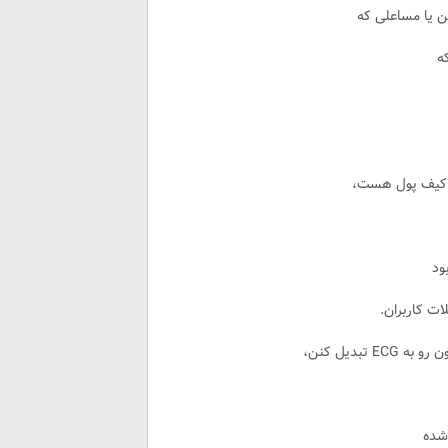
ه
ر کیف پول هست،
ود
 کاربران.