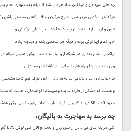
راه حلی نمیدادن و میگفتن مثلا هر بار نشد 3 دیقه بعد دوباره انجام بدین یا مساعلی که
دیگه هر شخصی میدونه رو مطرح میکردن مثلا میگفتن مطمعن باشین ک
ترون و ازون طرف متیک توی ولت ها باشه جهت فی تراکنش و…!
خب تمام اینا اوکی بوده و دیگه هر شخصی بلده و میدونه بخاد
تراکنش انجام بده رو هر شبکه ای، نیاز به داشتن توکن همون شبکه د
ولی پشتیبان ها و راه های ارتباطی اکو فقط این مساعل رو
در جواب ارور ها و ناکامی ها به ما دادن. ازون طرف هم کاملا مشخص ب
و هست که مشکل از طرف سایت و سیستم اکو اسمارت هست نه مشکلات
حدود 70 تا 80 درصد کاربران اکو اسمارت اصلا موفق نشدن توکن هاشون رو به ECG تبدیل کنن،
چه برسه به مهاجرت به پالیگان،
کلی هزینه های فی دادن از بس زدن و نشد، و الان کلی توکن ECS گم شده