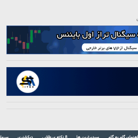
اهنمای گام به گام
سبدبرترین ها
8 نکته ی طلایی
دیکشنری
سرمای