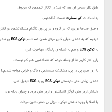
طبق نظر سنجی ای هم که قبلا در کانال تیممون که مربوط،
به اطلاعات
اکو اسمارت
هست گذاشتیم،
و طبق صدها یوزری که در گروه و در پی وی تلگرام مشکلاتشون رو گفتن
دیدیم که یه عده ی خیلی کمی موفق شدن هم تمام
توکن ECS
رو تبدی
به
توکن ECG
و هم به شبکه ی پالیگان مهاجرت کنن،
Y
ولی اکثر کاربر ها از جمله خودم که تعدادشون هم کم نیست،
با ارور های پی در پی، مشکلات سیستمی و باگ و خرابی مواجه شدیم.!
عده ی زیادی حتی نتونستن
توکن ECS
رو به
ECG
تبدیل کنن،
دلیلش ارور های گوگل انتیکتیتور و ارور های ورود و چیزای دیگه بود،.
یا اصلا با وجود داشتن توکن، میزان رو صفر نشون میداد.