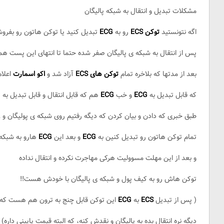
مشکلات تبدیل و انتقال به شبکه پالیگان
اگه نتونستید
توکن ECS
رو به
ECG
تبدیل کنید یا توکن هاتون رو بفرو
پس از انتقال به شبکه ی پالیگان صفر شده حتما تا انتهای این پست همرا
بعد از مدتها که بلاخره تمام
توکن های ECS
آزاد شد و
اکو اسمارت
اعلام
که قابل تبدیل به
ECG
و خب
ECG
هم که قابل انتقال و قابل تبدیل به
طبق خبری که دادن و بیان کردن که دیگه رفتیم روی شبکه ی پولیگان و 2 روز وقت دارین
تمام توکن هاتون رو تبدیل کنین به
ECG
و بعد این
ECG
هارو به شبکه 
و بعد از این مهلت مسوولیت هرکی مهاجرت نکرده و انتقال نداده
توکن هاش رو به کیف پول و شبکه ی پالیگان با خودش هست!!
( پس از تبدیل
ECS
به
ECG
این توکن قابل چنج به ترون هم هست که
دیگه نره انتقال بده به پالیگان و نقدش کنه، که البته قیمت پایینی داره)