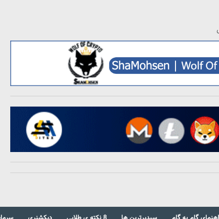
اهنمای گام به گام
سبدبرترین ها
8 نکته ی طلایی
دیکشنری
سرمای