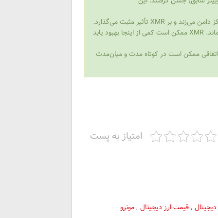
اقه‌مندان به ارز دیجیتال مونرو این اتفاق را در پلتفرم X (توییتر سابق) جشن گرفتند. این
XMR تأثیر مثبت می‌گذارد.
در نتیجه بازار کریپتو یک محیط سفته‌بازی غیرقابل پیش‌بینی باقی می‌ماند. XMR ممکن است کمی از اینجا بهبود یابد
ر اتفاقی ممکن است در کوتاه مدت و میان‌مدت
امتیاز به پست
 دیجیتال
,
قیمت ارز دیجیتال
,
مونرو