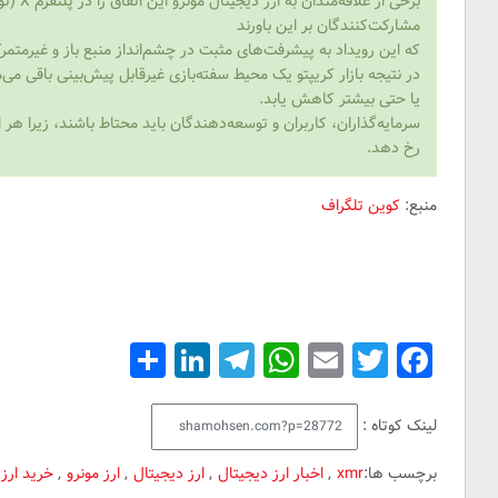
برخی از عل
مشارکت‌کنندگان بر این باورند
که این رویداد به پیشرفت‌های مثبت در چشم‌انداز منبع باز و غیرمتمرکز دامن می‌زند و بر 
یا حتی بیشتر کاهش یابد.
سرمایه‌گذاران، کاربران و توسعه‌دهندگان باید محتاط باشند، زیرا ه
رخ دهد.
منبع:
کوین تلگراف
Share
LinkedIn
Telegram
WhatsApp
Email
Facebook
Twitter
لینک کوتاه :
برچسب ها:
xmr
,
اخبار ارز دیجیتال
,
ارز دیجیتال
,
ارز مونرو
,
خرید ارز