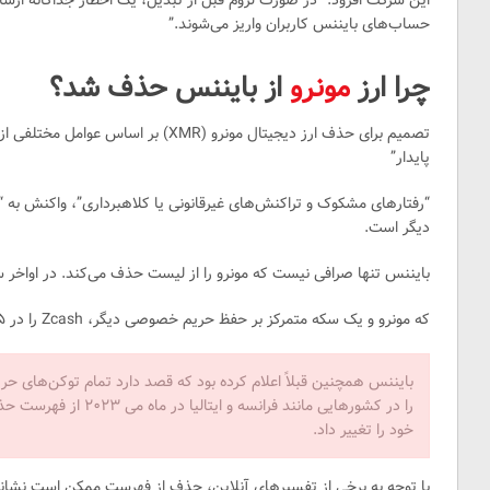
این شرکت افزود: “در صورت لزوم قبل از تبدیل، یک اخطار جداگانه ارسا
حساب‌های بایننس کاربران واریز می‌شوند.”
چرا ارز
مونرو
از بایننس حذف شد؟
تصمیم برای حذف ارز دیجیتال مونرو (XMR)
پایدار”
“رفتارهای مشکوک و تراکنش‌های غیرقانونی یا کلاهبرداری”، واکنش به “
دیگر است.
بایننس تنها صرافی نیست که مونرو را از لیست حذف می‌کند. در اواخر سال ۲۰۲۳، صرافی OKX همچنین اعلا
که مونرو و یک سکه متمرکز بر حفظ حریم خصوصی دیگر، Zcash را در ۵ ژانویه ۲۰۲۴ از فهرست حذف خواهد کرد.
بایننس همچنین قبلاً اعلام کرده بود که قصد دارد تمام توکن‌های 
خود را تغییر داد.
با توجه به برخی از تفسیرهای آنلاین، حذف از فهرست ممکن است نشانه‌