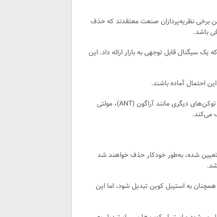
ین برخی نظریه‌پردازان صنعت معتقدند که حذف
ی باشد.
 خود قرار داد که یک سیگنال قابل توجهی به بازار ارائه داد. این
این احتمال آماده باشند.
این صرافی در تاریخ ۶ فوریه اعلام کرد که ارز دیجیتال مونرو را به همراه توکن‌های دیگری مانند آراگون (ANT)، مولتی
 تعیین شده، به‌طور خودکار حذف خواهند شد
اشت که ممکن است XMR حذف شده پس از ۲۱ ماه مه همچنان به استیبل کوین تبدیل شود، اما این