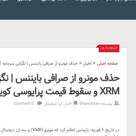
۱۸/۱۱/۱۴۰۲
صفحه اصلی
اخبار
حذف مونرو از صرافی بایننس | نگرانی سرمایه گذاران XRM و سقوط قیمت پرایوس
حذف مونرو از صرافی بایننس | نگر
XRM و سقوط قیمت پرایوسی کوین ها
بوسیله
Shamohsen
اخبار
,
ارز دیجیتال
0 Comment
در تاریخ ۶ فوریه، بایننس اعلام کرد که
مونرو