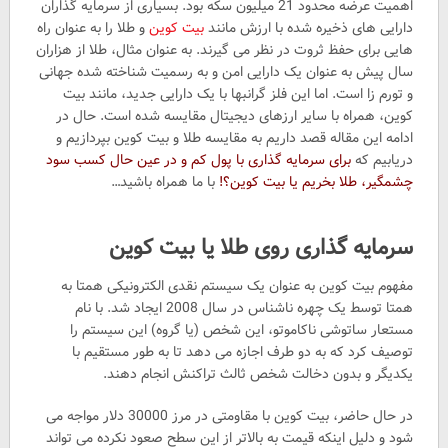
اهمیت عرضه محدود 21 میلیون سکه بود. بسیاری از سرمایه گذاران
دارایی های ذخیره شده با ارزش مانند
بیت کوین
و طلا را به عنوان راه
هایی برای حفظ ثروت در نظر می گیرند. به عنوان مثال، طلا از هزاران
سال پیش به عنوان یک دارایی امن و به رسمیت شناخته شده جهانی
و تورم زا است. اما این فلز گرانبها با یک دارایی جدید، مانند بیت
کوین، همراه با سایر ارزهای دیجیتال مقایسه شده است. حال در
ادامه این مقاله قصد داریم به مقایسه طلا و بیت کوین بپردازیم و
دریابیم که
برای سرمایه گذاری با پول کم و در عین حال کسب سود
چشمگیر، طلا بخریم یا بیت کوین؟!
با ما همراه باشید…
سرمایه گذاری روی طلا یا بیت کوین
مفهوم بیت کوین به عنوان یک سیستم نقدی الکترونیکی همتا به
همتا توسط یک چهره ناشناس در سال 2008 ایجاد شد. با نام
مستعار ساتوشی ناکاموتو، این شخص (یا گروه) این سیستم را
توصیف کرد که به دو طرف اجازه می دهد تا به طور مستقیم با
یکدیگر و بدون دخالت شخص ثالث تراکنش انجام دهند.
در حال حاضر، بیت کوین با مقاومتی در مرز 30000 دلار مواجه می
شود و دلیل اینکه قیمت به بالاتر از این سطح صعود نکرده می تواند