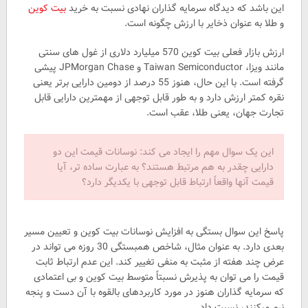
این باشد که دیدگاه سرمایه گذاران نهادی نسبت به خرید
بیت کوین
و طلا به عنوان ذخایر با ارزش چگونه است.
ارزش بازار فعلی بیت کوین 570 میلیارد دلاری از غول های سنتی
مانند ویزا، Taiwan Semiconductor و JPMorgan Chase پیشی
گرفته است. با این حال، هنوز 55 درصد از دومین دارایی برتر یعنی
نقره کمتر ارزش دارد و به طور قابل توجهی از مهمترین دارایی قابل
تجارت جهان، یعنی طلا، عقب است.
این یک سوال مهم را ایجاد می کند: نوسانات قیمت این دو
دارایی چقدر به هم مرتبط هستند؟ به عبارت ساده تر، آیا
قیمت آنها واقعاً ارتباط قابل توجهی با یکدیگر دارد؟
پاسخ این سوال بستگی به افزایش نوسانات بیت کوین و تعیین مسیر
بعدی دارد. به عنوان مثال، شاخص همبستگی 30 روزه می تواند در
عرض چند هفته از مثبت به منفی تغییر کند. این عدم ارتباط ثابت
قیمت را می توان به پذیرش نسبتاً متوسط بیت کوین و بی اعتمادی
که سرمایه گذاران هنوز در مورد کاربردهای بالقوه با آن دست و پنجه
نرم میکنند، نسبت داد.