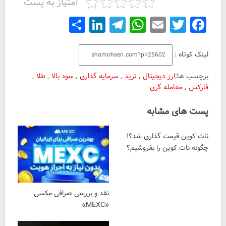
امتیاز به پست
Share
LinkedIn
Telegram
WhatsApp
Email
Facebook
Twitter
لینک کوتاه :
برچسب ها:
ارز دیجیتال
,
ترید
,
سرمایه گذاری
,
سود بالا
,
طلا
,
فارکس
,
معامله گری
پست های مشابه
نات کوین قیمت گذاری شد؟!
چگونه نات کوین را بفروشیم؟
نقد و بررسی صرافی مکسی
«MEXC»