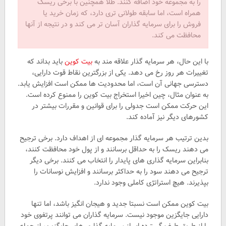
را به مجموعه خود اضافه کنند. طلا همچنین با برخی ریسک
همراه است، اما سابقه طولانی تری دارد، که زمان خرید یا
فروش را برای سرمایه گذاران آسان تر می کند و در نتیجه از آنها
محافظت می کند.
با این حال، هر سرمایه گذار علاقه مند به
بیت کوین
باید بداند که
تغییرات هر روز رخ می دهد. یکی از بزرگترین نقاط قوت دارایی،
دسترسی جهانی آن است، اما محدودیت ها ممکن است افزایش یابد.
به عنوان مثال، چین اخیرا استخراج بیت کوین را ممنوع کرده است.
این حرکت ممکن است جدولی را برای قوانین و مقررات بیشتر در
کشورهای دیگر نیز آماده کند.
بدین ترتیب هر سرمایه گذار مجموعه ای از اهداف دارد. برخی ترجیح
می دهند ریسک را به حداقل برسانند و از پول خود محافظت کنند،
بنابراین سرمایه گذاری های پایدار را انتخاب می کنند. برخی دیگر
ترجیح می دهند سود را به حداکثر برسانند و افزایش نوسانات را
بپذیرند. هیچ استراتژی کاملی وجود ندارد.
بیت کوین ممکن است نسبتا جدید و هیجان انگیز باشد، اما تنها
دارایی جایگزین موجود نیست. سرمایه گذاران می توانند پرتفوی خود
را از طریق طیف گسترده ای از سرمایه گذاری های جایگزین، از جمله