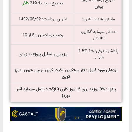
شروع پروژه: 49 روز
مجموع سود ما: 219
دلار
پیش
مانیتور شده: 41 روز
آخرین پرداخت: 1402/05/02
حداقل سرمایه گذاری:
رده بندی ادمین : 5 از 10
40 دلار
پاداش معرفی: %1 %1.5
ارزیابی و تحلیل پروژه
به زودی
%3 …
ارزهای مورد قبول : تتر ،بیتکوین ،لایت کوین ،ریپل ،ترون ،دوج
کوین
پلنها : %3 روزانه برای 15 روز کاری (بازگشت اصل سرمایه آخر
دوره)