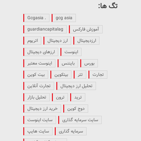
تگ ها:
. Gcgasia
gcg asia
آموزش فارکس
guardiancapitalag
ارزدیجیتال
ارز دیجیتال
اتریوم
اینوست
ارزهای دیجیتال
بورس
بایننس
اینوست معتبر
تجارت
تتر
بیتکوین
بیت کوین
تحلیل ارز دیجیتال
تجارت آنلاین
ترید
ترون
تحلیل بازار
دوج کوین
خرید ارز دیجیتال
سایت سرمایه گذاری
سایت اینوست
سرمایه گذاری
سایت هایپ