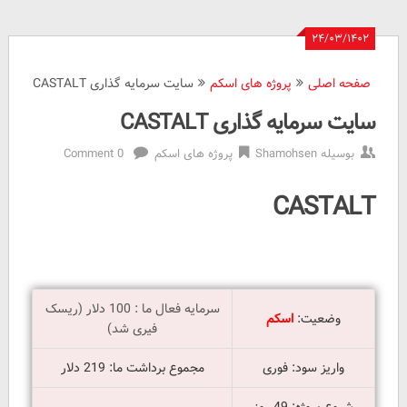
۲۴/۰۳/۱۴۰۲
صفحه اصلی
پروژه های اسکم
سایت سرمایه گذاری CASTALT
سایت سرمایه گذاری CASTALT
بوسیله
Shamohsen
پروژه های اسکم
0 Comment
سایت
CASTALT
سرمایه
گذاری
CASTALT
Reviewed
by
Shamohsen
on
سرمایه فعال ما : 100 دلار (ریسک
Jun
وضعیت:
اسکم
فیری شد)
14
Rating:
4.5
واریز سود: فوری
مجموع برداشت ما: 219 دلار