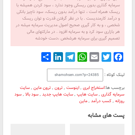
سرمایه گذاری بدون ریسکی وجود ندارد ، سود کردن همیشه با
ریسک همراه است ، تنها درآمد بدون ریسک، سود ناچیز بانکی
و درآمد کارمندیست . با در نظر گرفتن قدرت و توان ریسک
شخصی ، و به کار گیری صحیح اصول مدیریت سرمایه میشه در
هر بازاری سود کرد و به سرمایه افزود . در مارکتهای مالی
تصمیم گیری برای سرمایه هرشخص ،دست خودشه
Share
LinkedIn
Telegram
WhatsApp
Email
Facebook
Twitter
لینک کوتاه :
برچسب ها:
استخراج ابری
,
اینوست
,
ترون
,
ترون ماین
,
سایت
سرمایه گذاری
,
سایت هایپ
,
سایت هایپ جدید
,
سود بالا
,
سود
روزانه
,
کسب درآمد
,
ماین
پست های مشابه