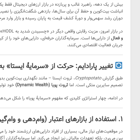
بیش از یک دهه، راهبرد غالب و پربازده در بازار ارزهای دیجیتال فقط یک
انباشت بیت‌کوین و حفظ آن برای سال‌ها، بازدهی شگفت‌انگیزی را نصیب س
دوران رشد سهمی‌وار و دورهٔ کشف قیمت به پایان رسیده و بازار وارد مرح
در بازار امروز، مزیت رقابتی واقعی دیگر در «چسبیدن شدید به HODL» خلاصه نمی‌شود؛ بلکه در
و فعال
از دارایی‌ها است. سرمایه‌گذاران حرفه‌ای، دارایی‌های خود را از کی
جریان فعالیت اقتصادی می‌کنند.
تغییر پارادایم: حرکت از «سرمایهٔ ایستا» به
طبق گزارش
Cryptopotato
، ثروت ایستا – مانند نگهداری بیت‌کوین بدون
تصمیم سایرین متکی است. اما
ثروت پویا (Dynamic Wealth)
خود تولی
در ادامه، چهار استراتژی کلیدی که مفهوم «سرمایهٔ پویا» را شکل می‌دهن
۱. استفاده از بازارهای اعتبار (وام‌دهی و وام‌گیری)
در موقعیت‌های نیاز مالی، بسیاری از افراد دارایی‌های ارزشمند خود را می
بین می‌برد، بلکه تعهدات مالیاتی نیز ایجاد می‌کند. اما سرمایه‌گذاران آگ