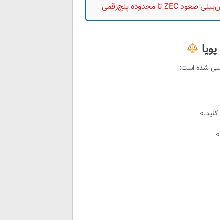
 پویا
یسی شده است:
کنید.»
»