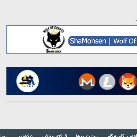
اهنمای گام به گام
سبدبرترین ها
8 نکته ی طلایی
دیکشنری
سرمای