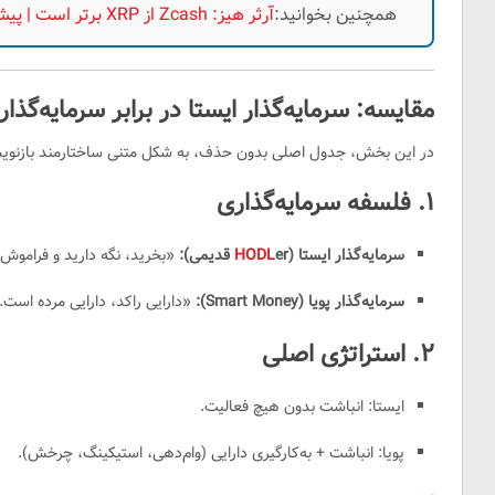
همچنین بخوانید:
آرثر هیز: Zcash از XRP برتر است | پیش‌بینی صعود ZEC تا محدوده پنج‌رقمی
مقایسه: سرمایه‌گذار ایستا در برابر سرمایه‌گذار
در این بخش، جدول اصلی بدون حذف، به شکل متنی ساختارمند بازنو
۱. فلسفه سرمایه‌گذاری
سرمایه‌گذار ایستا (
er قدیمی):
HODL
«بخرید، نگه دارید و فراموش 
سرمایه‌گذار پویا (Smart Money):
«دارایی راکد، دارایی مرده است.
۲. استراتژی اصلی
ایستا: انباشت بدون هیچ فعالیت.
پویا: انباشت + به‌کارگیری دارایی (وام‌دهی، استیکینگ، چرخش).