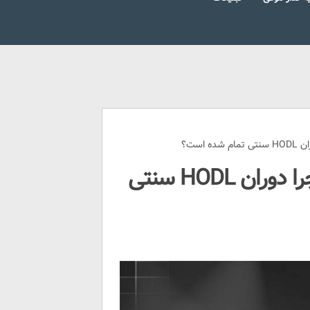
 است؟
سرمایه‌گذاری پویا در کریپتو؛ چرا دوران HODL سنتی