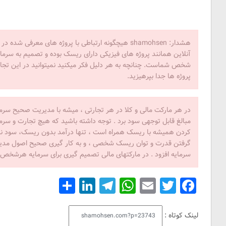
هشدار: shamohsen هیچگونه ارتباطی با پروژه های معرفی 
آنلاین همانند پروژه های فیزیکی دارای ریسک بوده و تصمیم به سرمای
شخص شماست. چنانچه به هر دلیل فکر میکنید نمیتوانید در این تجار
پروژه ها جدا بپرهیزید.
در هر مارکت مالی و کلا در هر تجارتی ، میشه با مدیریت صحیح سرمای
مبالغ قابل توجهی سود برد . توجه داشته باشید که هیچ تجارت و سرم
کردن همیشه با ریسک همراه است ، تنها درآمد بدون ریسک، سود ناچی
گرفتن قدرت و توان ریسک شخصی ، و به کار گیری صحیح اصول مدیری
سرمایه افزود . در مارکتهای مالی تصمیم گیری برای سرمایه هرشخ
Share
LinkedIn
Telegram
WhatsApp
Email
Facebook
Twitter
لینک کوتاه :