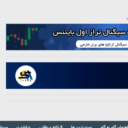
اهنمای گام به گام
سبدبرترین ها
8 نکته ی طلایی
دیکشنری
سرمای