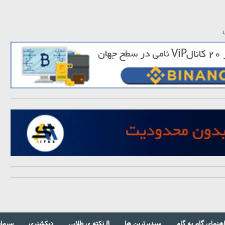
اهنمای گام به گام
سبدبرترین ها
8 نکته ی طلایی
دیکشنری
سرمای