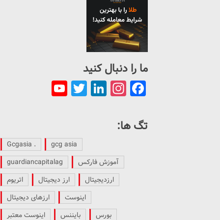
ما را دنبال کنید
ouTube
Twitter
LinkedIn
Instagram
Facebook
Channel
تگ ها:
. Gcgasia
gcg asia
آموزش فارکس
guardiancapitalag
ارزدیجیتال
ارز دیجیتال
اتریوم
اینوست
ارزهای دیجیتال
بورس
بایننس
اینوست معتبر