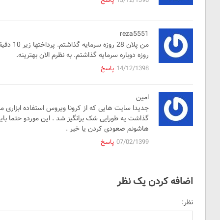
13/12/1398
پاسخ
reza5551
روزه دوباره سرمایه گذاشتم. به نظرم الان بهترینه.
14/12/1398
پاسخ
امین
جدیدا سایت هایی که از کرونا ویروس استفاده ابزاری
گذاشت یه طورایی شک برانگیز شد . این موردو حتما باید 
هاشونم صعودی کردن یا خیر .
07/02/1399
پاسخ
اضافه کردن یک نظر
نظر: