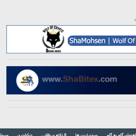
اهنمای گام به گام
سبدبرترین ها
8 نکته ی طلایی
دیکشنری
سرمای