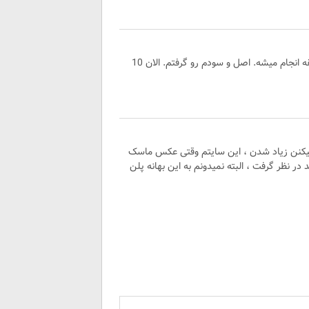
من پلان 28 روزه سرمایه گذاشتم. پرداختها زیر 10 دقیقه انجام میشه. اصل و سودم رو گرفتم. الان 10
 میکنن زیاد شدن ، این سایتم وقتی عکس ماسک
در نظر گرفت ، البته نمیدونم به این بهانه پلن