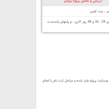
ارزیابی و تحلیل پروژه بزودی
یر ، بیت کوین
پلنها : %2 روزانه برای 10 روز کاری ، %4.5 , %4.6 , %4.7 , روزانه برای 28 , 36 و 48 روز کاری ، و پلنهای بلندمدت
وبسایت پروژه وارد شده و مراحل ثبت نام را انجام