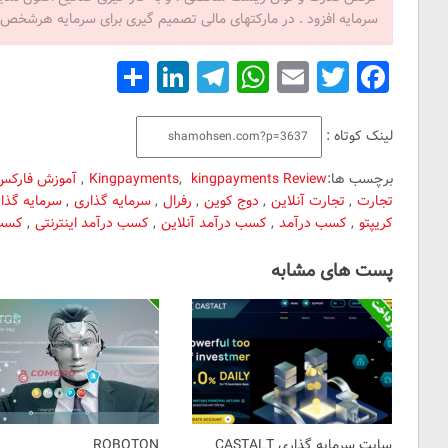
سرمایه افزود . در مارکتهای مالی تصمیم گیری برای سرمایه هرشخ
Share
LinkedIn
Telegram
WhatsApp
Email
Facebook
Twitter
لینک کوتاه :
برچسب ها:
kingpayments Review
,
Kingpayments
,
آموزش فارکس
تجارت
,
تجارت آنلاین
,
دوج کوین
,
رفرال
,
سرمایه گذاری
,
سرمایه گذار
Y
کریپتو
,
کسب درآمد
,
کسب درآمد آنلاین
,
کسب درآمد اینترنتی
,
کسب 
پست های مشابه
سایت سرمایه گذاری CASTALT
ROBOTON