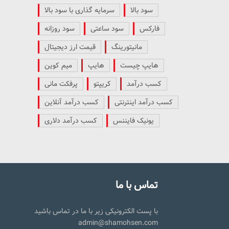
سود بالا
سرمایه گذاری با سود بالا
فارکس
سود ساعتی
سود روزانه
مانیتورینگ
قیمت ارز دیجیتال
هایپ چیست
هایپ
میم کوین
کسب درآمد
کریپتو
پرفکت مانی
کسب درآمد اینترنتی
کسب درآمد آنلاین
یونیک فایننس
کسب درآمد دلاری
تماس با ما
با پست الکترونیکی زیر با ما در تماس باشید
admin@shamohsen.com