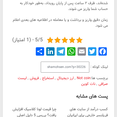
شده‌اند، ظرف ۲ ساعت پس از پایان رویداد، به‌طور خودکار به
حساب شما واریز می شوند.
زمان دقیق واریز و برداشت و یا معامله در اطلاعیه های بعدی اعلام
می شود.
5/5 - (1 امتیاز)
Share
LinkedIn
Telegram
WhatsApp
Email
Facebook
Twitter
لینک کوتاه :
برچسب ها:
Not coin
,
ارز دیجیتال
,
استخراج
,
فروش
,
لیست
صرافی
,
نات کوین
پست های مشابه
کسب درآمد از سایت های
چرا قیمت لونا کلاسیک افزایش
فریلنسر خارجی برای ایرانیان
یافت؟ بررسی 5 دلیل اصلی