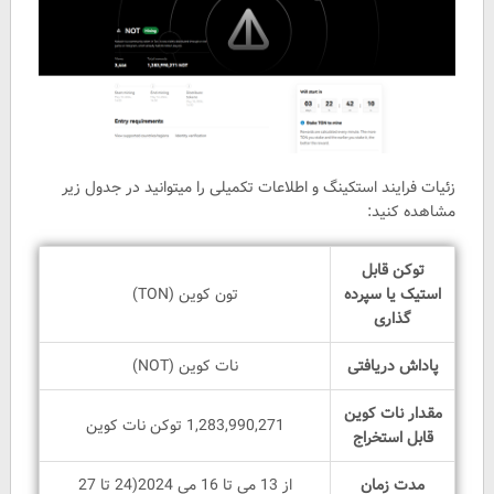
زئیات فرایند استکینگ و اطلاعات تکمیلی را میتوانید در جدول زیر
مشاهده کنید:
توکن قابل
استیک یا سپرده
تون کوین (TON)
گذاری
پاداش دریافتی
نات کوین (NOT)
مقدار نات کوین
1,283,990,271 توکن نات کوین
قابل استخراج
مدت زمان
از 13 می تا 16 می 2024(24 تا 27