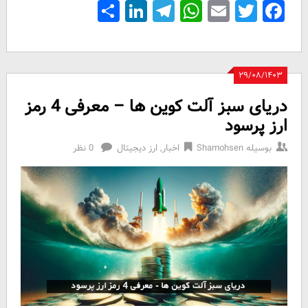
Share
LinkedIn
Telegram
WhatsApp
Email
Facebook
Twitter
۲۹/۰۸/۱۴۰۳
دریای سبز آلت کوین ها – معرفی 4 رمز
ارز پرسود
بوسیله
Shamohsen
اخبار
,
ارز دیجیتال
0 نظر