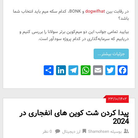
در رقابت بین
dogwifhat
و BONK، کدام سکه میم باید انتخاب شما
باشد؟
بیایید تمامی جوانب این دو میم‌کوین برتر سولانا را بررسی کنیم و
دریابیم که سرمایه‌گذاری در کدام پروژه سودآور است.
Share
LinkedIn
Telegram
WhatsApp
Email
Facebook
Twitter
۲۳/۱۰/۱۴۰۲
پیدا کردن شت کوین های انفجاری در
2024
بوسیله
Shamohsen
ارز دیجیتال
0 نظر