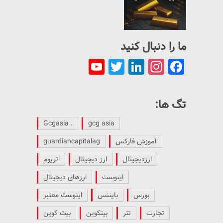
ما را دنبال کنید
YouTube
Twitter
LinkedIn
Instagram
Facebook
Channel
تگ ها:
. Gcgasia
gcg asia
آموزش فارکس
guardiancapitalag
ارزدیجیتال
ارز دیجیتال
اتریوم
اینوست
ارزهای دیجیتال
بورس
بایننس
اینوست معتبر
تجارت
تتر
بیتکوین
بیت کوین