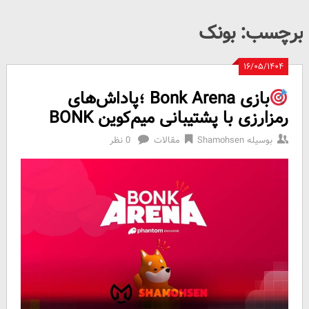
برچسب:
بونک
۱۶/۰۵/۱۴۰۴
بازی Bonk Arena ؛پاداش‌های
رمزارزی با پشتیبانی میم‌کوین BONK
بوسیله
Shamohsen
مقالات
0 نظر