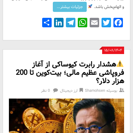
و الهام‌بخش باشد.
Share
LinkedIn
Telegram
WhatsApp
Email
Facebook
Twitter
۱۵/۰۸/۱۴۰۴
هشدار رابرت کیوساکی از آغاز
فروپاشی عظیم مالی؛ بیت‌کوین تا 200
هزار دلار؟
بوسیله
Shamohsen
ارز دیجیتال
0 نظر