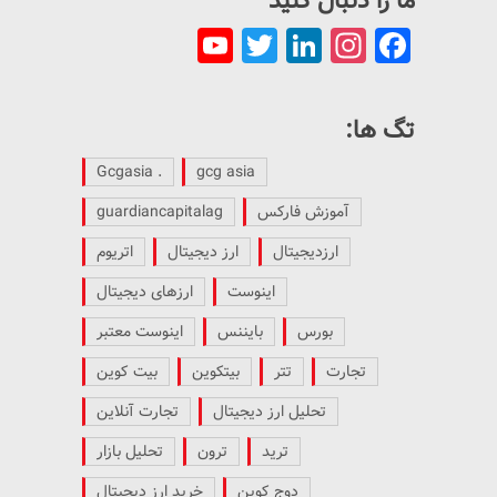
ما را دنبال کنید
YouTube
Twitter
LinkedIn
Instagram
Facebook
Channel
تگ ها:
. Gcgasia
gcg asia
آموزش فارکس
guardiancapitalag
ارزدیجیتال
ارز دیجیتال
اتریوم
اینوست
ارزهای دیجیتال
بورس
بایننس
اینوست معتبر
تجارت
تتر
بیتکوین
بیت کوین
تحلیل ارز دیجیتال
تجارت آنلاین
ترید
ترون
تحلیل بازار
دوج کوین
خرید ارز دیجیتال