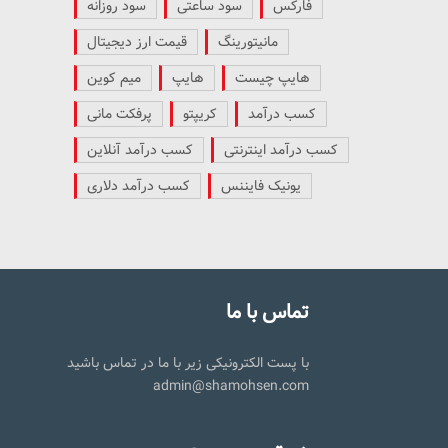
فارکس
سود ساعتی
سود روزانه
مانیتورینگ
قیمت ارز دیجیتال
هایپ چیست
هایپ
میم کوین
کسب درآمد
کریپتو
پرفکت مانی
کسب درآمد اینترنتی
کسب درآمد آنلاین
یونیک فایننس
کسب درآمد دلاری
تماس با ما
با پست الکترونیکی زیر با ما در تماس باشید
admin@shamohsen.com