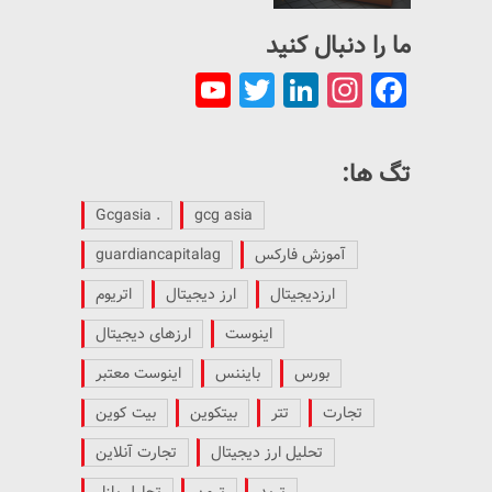
ما را دنبال کنید
YouTube
Twitter
LinkedIn
Instagram
Facebook
Channel
تگ ها:
. Gcgasia
gcg asia
آموزش فارکس
guardiancapitalag
ارزدیجیتال
ارز دیجیتال
اتریوم
اینوست
ارزهای دیجیتال
بورس
بایننس
اینوست معتبر
تجارت
تتر
بیتکوین
بیت کوین
تحلیل ارز دیجیتال
تجارت آنلاین
ترید
ترون
تحلیل بازار