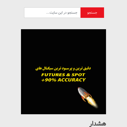
هشدار