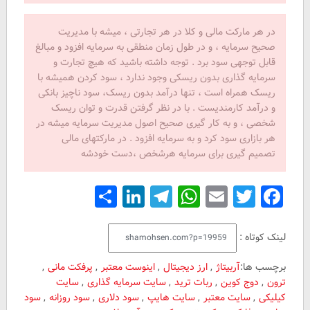
در هر مارکت مالی و کلا در هر تجارتی ، میشه با مدیریت
صحیح سرمایه ، و در طول زمان منطقی به سرمایه افزود و مبالغ
قابل توجهی سود برد . توجه داشته باشید که هیچ تجارت و
سرمایه گذاری بدون ریسکی وجود ندارد ، سود کردن همیشه با
ریسک همراه است ، تنها درآمد بدون ریسک، سود ناچیز بانکی
و درآمد کارمندیست . با در نظر گرفتن قدرت و توان ریسک
شخصی ، و به کار گیری صحیح اصول مدیریت سرمایه میشه در
هر بازاری سود کرد و به سرمایه افزود . در مارکتهای مالی
تصمیم گیری برای سرمایه هرشخص ،دست خودشه
Share
LinkedIn
Telegram
WhatsApp
Email
Facebook
Twitter
لینک کوتاه :
برچسب ها:
آربیتاژ
,
ارز دیجیتال
,
اینوست معتبر
,
پرفکت مانی
,
ترون
,
دوج کوین
,
ربات ترید
,
سایت سرمایه گذاری
,
سایت
کیلیکی
,
سایت معتبر
,
سایت هایپ
,
سود دلاری
,
سود روزانه
,
سود