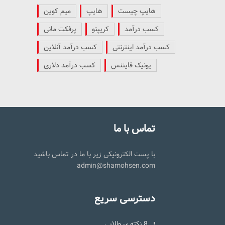
هایپ چیست
هایپ
میم کوین
کسب درآمد
کریپتو
پرفکت مانی
کسب درآمد اینترنتی
کسب درآمد آنلاین
یونیک فایننس
کسب درآمد دلاری
تماس با ما
با پست الکترونیکی زیر با ما در تماس باشید
admin@shamohsen.com
دسترسی سریع
8 نکته ی طلایی