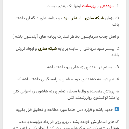
1.
سوددهی
و
پورسانت
اونها تک بعدی نیست
(همزمان
شبکه سازی
،
استخر سود
، و برنامه های دیگه ای داشته
باشه
و اصل جذب سرمایشون بخاطر استارت برنامه های آیندشون باشه )
2. بیشتر سود دریافتی از سایت بر پایه
شبکه سازی
و ایجاد ارزش
باشه
3.سیستم در اینده پروژه هایی رو داشته باشه
4. تیم توسعه دهنده ی خوب، فعال و پاسخگویی داشته باشه که
به پروژش متعحده و واقعا میخان تمام پروژه هاشون رو اجرایی کنن
یا مثلا توکنشون روارزشمند کنن.
جدید باشه و قراردادش حتما مورد مطالعه و تحقیق قرار بگیره،
کدهای اسمارتش خونده بشه ، زیرو روی قرارداد دراومده باشه،.
شفاف باشه، بک دور و کدهای مخرب در کد قرارداد بکار نرفته باشه