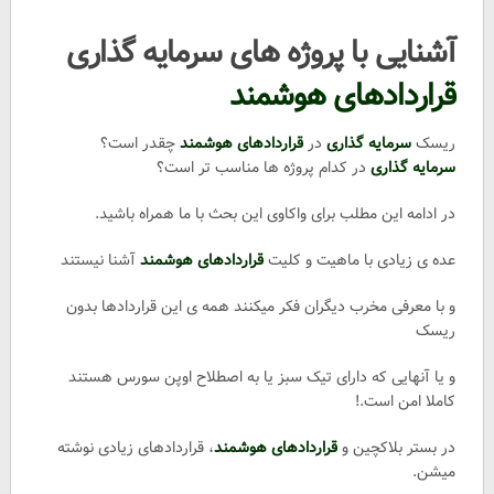
5.0
قراردادهای
آشنایی با پروژه های سرمایه گذاری
هوشمند
سود
قراردادهای هوشمند
یا
ضرر؟!
آشنایی
ریسک
سرمایه گذاری
در
قراردادهای هوشمند
چقدر است؟
با
سرمایه گذاری
در کدام پروژه ها مناسب تر است؟
پروژه
های
در ادامه این مطلب برای واکاوی این بحث با ما همراه باشید.
سرمایه
عده ی زیادی با ماهیت و کلیت
قراردادهای هوشمند
آشنا نیستند
گذاری
قراردادهای
و با معرفی مخرب دیگران فکر میکنند همه ی این قراردادها بدون
هوشمندریسک
ریسک
سرمایه
گذاری
و یا آنهایی که دارای تیک سبز یا به اصطلاح اوپن سورس هستند
در
کاملا امن است.!
قراردادهای
هوشمند
در بستر بلاکچین و
قراردادهای هوشمند
، قراردادهای زیادی نوشته
چقدر
میشن.
است؟