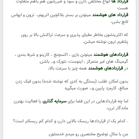
قرارداد ها
انواع مختلفی دارن و سود و ضررشون هم باهم متفاوت
هست
قرارداد های هوشمند
میتونن بر بستر بلاکچین اتریوم،. ترون و ایواس
لانچ بشن،
که اکثریتشون بخاطر مقیای پذیری و سرعت تراکنش بالا بر روی
پلتفرم ترون نوشته میشن.
قراردادهای هوشمند
میتونن بازی ، اکسچنج ، کازینو و شرط بندی ،
گیمینگ های غیر متمرکز ، اینوست، نتورک و… باشن.
در
قراردادهای هوشمند
همه چیز با سرعت بالا،
بدون امکان تقلب (بستگی به کدی که نوشته شده) بدون فیک زدن
مبالغ، کارمزد پایین و… صورت میگیره
اما چه قراردادهایی در این فضا برای
سرمایه گذاری
یا فعالیت بهترن
ماندگار ترن،
. کدام یک از قراردادها ریسک بالایی دارن و کدام کم ریسکتر است؟
من با مثال توضیح مختصری رو میدم خدمتتون