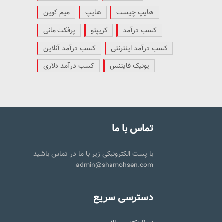
هایپ چیست
هایپ
میم کوین
کسب درآمد
کریپتو
پرفکت مانی
کسب درآمد اینترنتی
کسب درآمد آنلاین
یونیک فایننس
کسب درآمد دلاری
تماس با ما
با پست الکترونیکی زیر با ما در تماس باشید
admin@shamohsen.com
دسترسی سریع