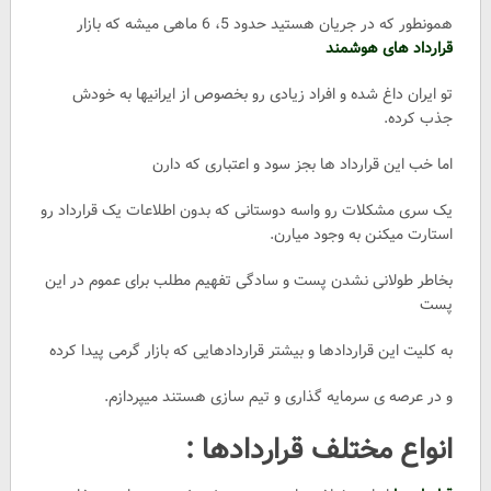
سرمایه
همونطور که در جریان هستید حدود 5، 6 ماهی میشه که بازار
گذاری
قرارداد های هوشمند
در
کدام
تو ایران داغ شده و افراد زیادی رو بخصوص از ایرانیها به خودش
پروژه
جذب کرده.
ها
مناسب
اما خب این قرارداد ها بجز سود و اعتباری که دارن
تر
است؟
یک سری مشکلات رو واسه دوستانی که بدون اطلاعات یک قرارداد رو
استارت میکنن به وجود میارن.
بخاطر طولانی نشدن پست و سادگی تفهیم مطلب برای عموم در این
پست
به کلیت این قراردادها و بیشتر قراردادهایی که بازار گرمی پیدا کرده
و در عرصه ی سرمایه گذاری و تیم سازی هستند میپردازم.
انواع مختلف قراردادها :