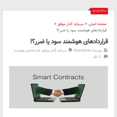
۱۱/۰۲/۱۴۰۱
صفحه اصلی
سرمایه گذار موفق
قراردادهای هوشمند سود یا ضرر؟!
قراردادهای هوشمند سود یا ضرر؟!
بوسیله
Shamohsen
سرمایه گذار موفق
,
قراردادهای هوشمند
2 نظر
قراردادهای
هوشمند
سود
یا
ضرر؟!
Reviewed
by
شامحسن
on
May
1
Rating: