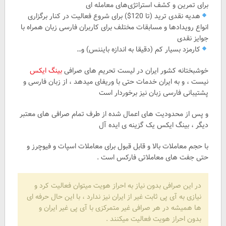
برای تمرین و کشف استراتژی‌های معامله ای
هدیه نقدی ترید (تا 120$) برای شروع فعالیت در کنار برگزاری
انواع رویدادها و مسابقات مختلف برای کاربران فارسی زبان همراه با
جوایز نقدی
کارمزد بسیار کم (دقیقا به اندازه بایننس) و…
خوشبختانه کشور ایران در لیست تحریم های صرافی
بینگ ایکس
نیست ، و به ایران خدمات حتی با وریفای میدهد ، از زبان فارسی و
پشتیبانی فارسی زبان نیز برخوردار است
و پس از محدودیت های اعمال شده از طرف تمام صرافی های معتبر
دیگر ، بینگ ایکس یک گزینه ی ایده آل
با حجم معاملات بالا و قابل قبول برای معاملات اسپات و فیوچرز و
حتی جفت های معاملاتی فارکس است .
در این صرافی بدون نیاز به احراز هویت میتوان فعالیت کرد و
نیازی به آی پی ثابت غیر از ایران نیز ندارد ، با این حال حرفه ای
ها همیشه در هر صرافی غیر متمرکزی با آی پی غیر ایران و
بدون احراز هویت فعالیت میکنند .