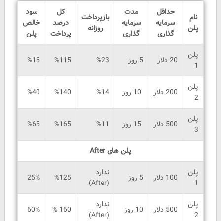
حداقل
مدت
کل
سود
نام
بازپرداخت
سرمایه
سرمایه
درصد
خالص
پلن
روزانه
گذاری
گذاری
پرداخت
پلن
پلن
20 دلار
5 روز
%23
%115
%15
1
پلن
200 دلار
10 روز
%14
%140
%40
2
پلن
500 دلار
15 روز
%11
%165
%65
3
پلن های After
پلن
ندارد
100 دلار
5 روز
%125
25%
(After)
1
پلن
ندارد
500 دلار
10 روز
160 %
60%
(After)
2