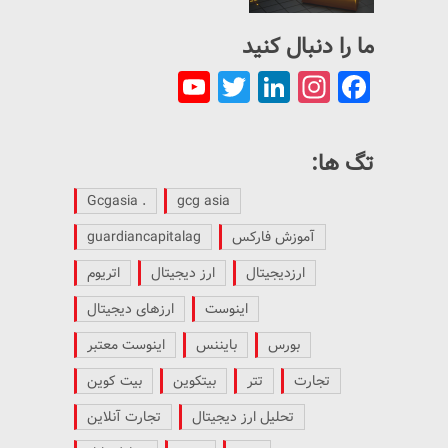
ما را دنبال کنید
YouTube
Twitter
LinkedIn
Instagram
Facebook
Channel
تگ ها:
. Gcgasia
gcg asia
آموزش فارکس
guardiancapitalag
ارزدیجیتال
ارز دیجیتال
اتریوم
اینوست
ارزهای دیجیتال
بورس
بایننس
اینوست معتبر
تجارت
تتر
بیتکوین
بیت کوین
تحلیل ارز دیجیتال
تجارت آنلاین