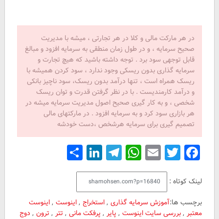
در هر مارکت مالی و کلا در هر تجارتی ، میشه با مدیریت
صحیح سرمایه ، و در طول زمان منطقی به سرمایه افزود و مبالغ
قابل توجهی سود برد . توجه داشته باشید که هیچ تجارت و
سرمایه گذاری بدون ریسکی وجود ندارد ، سود کردن همیشه با
ریسک همراه است ، تنها درآمد بدون ریسک، سود ناچیز بانکی
و درآمد کارمندیست . با در نظر گرفتن قدرت و توان ریسک
شخصی ، و به کار گیری صحیح اصول مدیریت سرمایه میشه در
هر بازاری سود کرد و به سرمایه افزود . در مارکتهای مالی
تصمیم گیری برای سرمایه هرشخص ،دست خودشه
Share
LinkedIn
Telegram
WhatsApp
Email
Facebook
Twitter
لینک کوتاه :
برچسب ها:
آموزش سرمایه گذاری
,
استخراج
,
اینوست
,
اینوست
معتبر
,
بررسی سایت اینوست
,
پایر
,
پرفکت مانی
,
تتر
,
ترون
,
دوج