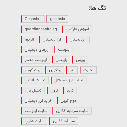
تگ ها:
. Gcgasia
gcg asia
آموزش فارکس
guardiancapitalag
ارزدیجیتال
ارز دیجیتال
اتریوم
اینوست
ارزهای دیجیتال
بورس
بایننس
اینوست معتبر
تجارت
تتر
بیتکوین
بیت کوین
تحلیل ارز دیجیتال
تجارت آنلاین
ترید
ترون
تحلیل بازار
دوج کوین
خرید ارز دیجیتال
سایت سرمایه گذاری
سایت اینوست
سرمایه گذاری
سایت هایپ