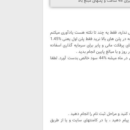
 نداره، فقط یه چند تا نکته هست یادآوری میکنم
رعایت کنید انشالا سود خوبی حاصل میشه. نکته ی اول اینکه به هیچ وجه در پلن های بالا نرید فقط پلن اول یعنی %1.45
 نکته ی دوم : از ارزهای پرفکت مانی و پایر برای سرمایه گذاری اسفاده
 و با مبالغ پایین انجام بدید .
هر دوره ی 72 ساعته %4.4 درصد سود خالص داره که با 10 بار تکرارش در ماه میشه %44 سود خالص بدست آورد. لطفا
کنید و مراحل ثبت نام را انجام دهید .
 پیام دهید ، یا در کامنتهای سایت و یا از طریق