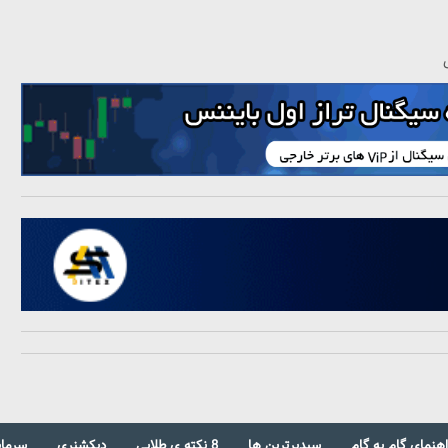
اهنمای گام به گام
سبدبرترین ها
8 نکته ی طلایی
دیکشنری
سرمای