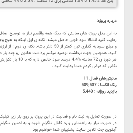
پلن ها: %1.45 تا %1.6 ساعتی برای 72 ساعت ، %2.5 تا %4 ساعتی برای 48 ساعت و پلنهای مبلغ بالا
درباره پروژه:
به این مدل پروژه های ساعتی که دیگه همه واقفیم نیاز به توضیح اضافی
و مبلغ سرمایه گذاری تون کمتر از 50 دلار باشه.
کنید. همچنین جهت برداشت توصیه میکنم برداشت هاتون رو چند بار در روز
نکاتی که عرض کردم حتما رعایت کنید .
مانیتورهای فعال 11
رنک الکسا : 509,537
بازدید روزانه : 5,443
در صورت تمایل به ثبت نام و فعالیت در این پروژه بر روی بنر زیر کیلیک 
در صورت نیاز به راهنمایی وارد کانال تلگرام شوید و به ادمبن تلگرام
آیکوین چت انلاین سایت پشتیبان شما خواهیم بود