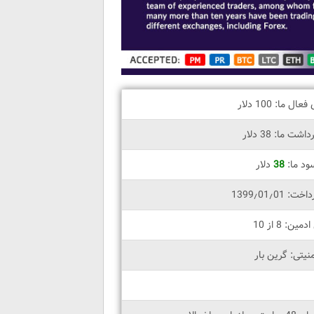
ل ما: 100 دلار
ت ما: 38 دلار
ود ما:
38
دلار
 1399٫01٫01
ین: 8 از 10
نیتی: گرین بار