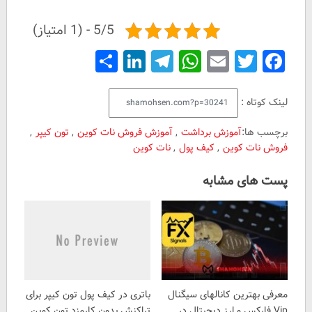
5/5 - (1 امتیاز)
Share
LinkedIn
Telegram
WhatsApp
Email
Facebook
Twitter
لینک کوتاه :
برچسب ها:
آموزش برداشت
,
آموزش فروش نات کوین
,
تون کیپر
,
فروش نات کوین
,
کیف پول
,
نات کوین
پست های مشابه
معرفی بهترین کانالهای سیگنال
باتری در کیف پول تون کیپر برای
Vip فارکس و ارز دیجیتال در
تراکنش بدون کارمزد تون کوین