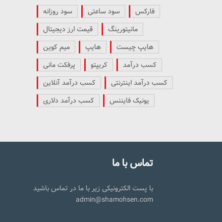
فارکس
سود ساعتی
سود روزانه
مانیتورینگ
قیمت ارز دیجیتال
هایپ چیست
هایپ
میم کوین
کسب درآمد
کریپتو
پرفکت مانی
کسب درآمد اینترنتی
کسب درآمد آنلاین
یونیک فایننس
کسب درآمد دلاری
تماس با ما
با پست الکترونیکی زیر با ما در تماس باشید
admin@shamohsen.com