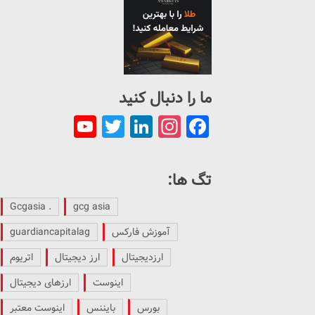
ما را دنبال کنید
ouTube
Twitter
LinkedIn
Instagram
Facebook
Channel
تگ ها:
. Gcgasia
gcg asia
آموزش فارکس
guardiancapitalag
ارزدیجیتال
ارز دیجیتال
اتریوم
اینوست
ارزهای دیجیتال
بورس
بایننس
اینوست معتبر