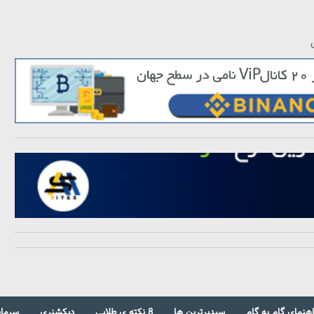
اهنمای گام به گام
سبدبرترین ها
8 نکته ی طلایی
دیکشنری
سرمای