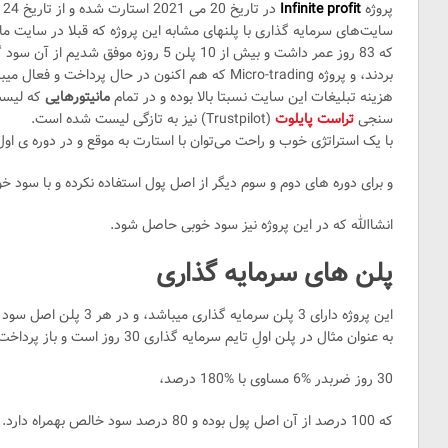
پروژه
Infinite profit
در تاریخ 20 می 2021 استارت شده و از تاریخ 24 May در مانیتورینگ
که 83 روز عمر داشت و بیش از 10 پلن 5 روزه 
بردند، و پروژه Micro-trading که هم اکنون در حال پرداخت و فعال میباشد می‌توان نام برد.
هزینه تبلیغات این سایت نسبتا بالا بوده و در تمام
مانیتورهایی
سنجی
تراست پایلوت
(Trustpilot) نیز به تازگی لیست شده است.
با یک استراتژی خوب و راحت می‌توان با استارت به موقع و در دوره ی اول 80 درصد سود خالص کسب کر
و برای دوره های دوم و سوم دیگر از اصل پول استفاده نکرده و با سود خو
انشاالله که در این پروژه نیز سود خوبی حاصل شود.
پلن های سرمایه گذاری
این پروژه دارای 3 پلن سرمایه گذاری میباشد، و در هر 3 پلن اصل سود همراه با سود بصورت روزانه پرداخت می‌شود،
به عنوان مثال در پلن اولِ تایم سرمایه گذاری 30 روز است و باز پرداخت روزانه %6 درصد است،
30 روز ضربدر %6 مساوی با %180 درصد،
که 100 درصد از آن اصل پول بوده و 80 درصد سود خالص بهمراه دارد.