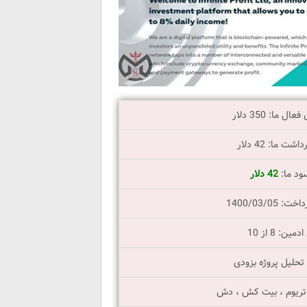
ل ما: 350 دلار
ت ما: 42 دلار
د ما:
42 دلار
 1400/03/05
ین: 8 از 10
 تحلیل پروژه بزودی
 اتریوم ، بیت کش ، دش