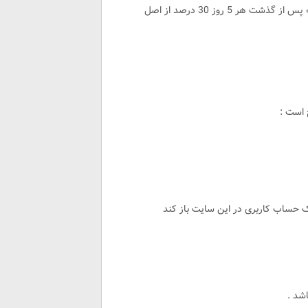
به این علت ریسک به ریوارد این نوع پلن ها را گفتیم مناسب‌تر است که پس از گذشت هر 5 روز 30 درصد از اصل