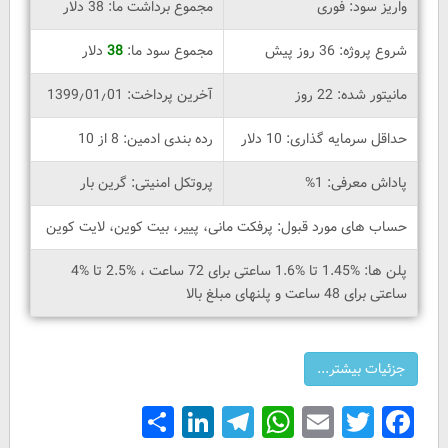
واریز سود: فوری
مجموع برداشت ما: 38 دلار
شروع پروژه: 36 روز پیش
مجموع سود ما:
38
دلار
مانیتور شده: 22 روز
آخرین پرداخت: 1399٫01٫01
حداقل سرمایه گذاری: 10 دلار
رده بندی ادمین: 8 از 10
پاداش معرفی: 1%
پروتکل امنیتی: گرین بار
حساب های مورد قبول: پرفکت مانی، پییر، بیت کوین، لایت کوین
پلن ها: %1.45 تا %1.6 ساعتی برای 72 ساعت ، %2.5 تا %4
ساعتی برای 48 ساعت و پلنهای مبلغ بالا
Share
LinkedIn
Telegram
WhatsApp
Email
Facebook
Twitter