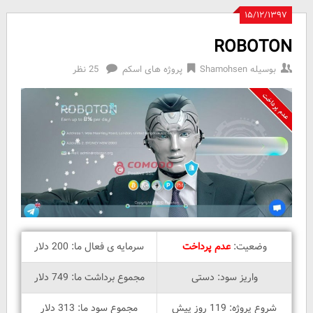
۱۵/۱۲/۱۳۹۷
ROBOTON
بوسیله
Shamohsen
پروژه های اسکم
25 نظر
وضعیت:
عدم پرداخت
سرمایه ی فعال ما: 200 دلار
واریز سود: دستی
مجموع برداشت ما: 749 دلار
شروع پروژه: 119 روز پیش
مجموع سود ما: 313 دلار