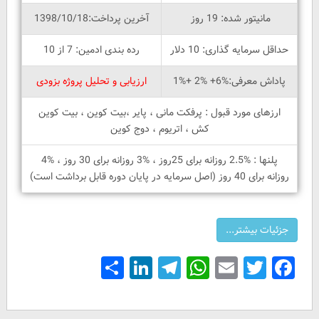
مانیتور شده: 19 روز
آخرین پرداخت:1398/10/18
حداقل سرمایه گذاری: 10 دلار
رده بندی ادمین: 7 از 10
پاداش معرفی:%6+ %2 +%1
ارزیابی و تحلیل پروژه بزودی
ارزهای مورد قبول : پرفکت مانی ، پایر ،بیت کوین ، بیت کوین
کش ، اتریوم ، دوج کوین
پلنها : %2.5 روزانه برای 25روز ، %3 روزانه برای 30 روز ، %4
روزانه برای 40 روز (اصل سرمایه در پایان دوره قابل برداشت است)
Share
LinkedIn
Telegram
WhatsApp
Email
Facebook
Twitter