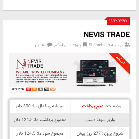
۱۶/۱۲/۱۳۹۷
NEVIS TRADE
بوسیله
Shamohsen
پروژه های اسکم
4 نظر
وضعیت:
عدم پرداخت
سرمایه ی فعال ما: 300 دلار
واریز سود: دستی
مجموع برداشت ما: 124.5 دلار
شروع پروژه: 277 روز پیش
مجموع سود ما: 124.5 دلار