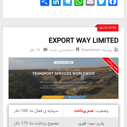
Share
LinkedIn
Telegram
WhatsApp
Email
Facebook
Twitter
۱۵/۱۲/۱۳۹۷
EXPORT WAY LIMITED
بوسیله
Shamohsen
دسته‌بندی نشده
16 نظر
وضعیت:
عدم پرداخت
سرمایه ی فعال ما: 100 دلار
واریز سود: فوری
مجموع برداشت ما: 173 دلار