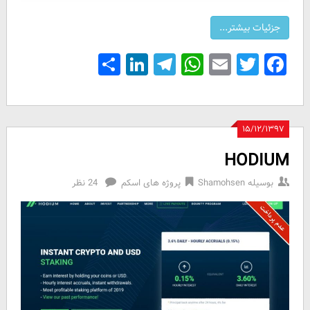
Share
LinkedIn
Telegram
WhatsApp
Email
Facebook
Twitter
۱۵/۱۲/۱۳۹۷
HODIUM
بوسیله
Shamohsen
پروژه های اسکم
24 نظر