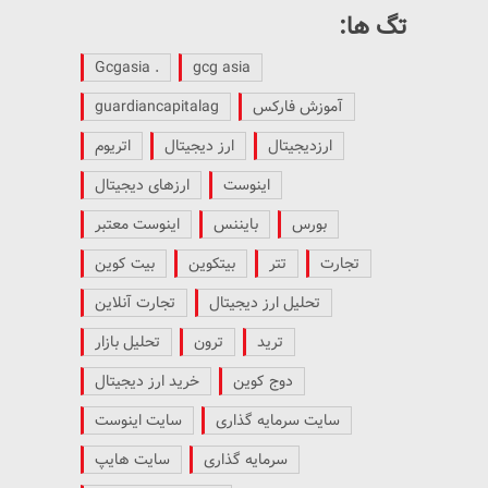
تگ ها:
. Gcgasia
gcg asia
آموزش فارکس
guardiancapitalag
ارزدیجیتال
ارز دیجیتال
اتریوم
اینوست
ارزهای دیجیتال
بورس
بایننس
اینوست معتبر
تجارت
تتر
بیتکوین
بیت کوین
تحلیل ارز دیجیتال
تجارت آنلاین
ترید
ترون
تحلیل بازار
دوج کوین
خرید ارز دیجیتال
سایت سرمایه گذاری
سایت اینوست
سرمایه گذاری
سایت هایپ