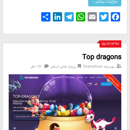
Share
LinkedIn
Telegram
WhatsApp
Email
Facebook
Twitter
۱۵/۱۲/۱۳۹۷
Top dragons
بوسیله
Shamohsen
پروژه های اسکم
19 نظر