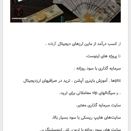
از
کسب درآمد از ماین ارزهای دیجیتال
گرفته ،
تا
پروژه های اینوست
،
سرمایه گذاری با سود روزانه
،
ptcها
,
آموزش باینری آپشن
،
ترید در صرافیهای ارزدیجیتال
، و
سیگنالهای vip معاملاتی برای ترید
،
سایت سرمایه گذاری معتبر
،
سایت‌های هایپ ریسکی با سود بسیار بالا
،
سایت های سود روزانه با ترون
،
تتر
،
اینوستینگ
و…