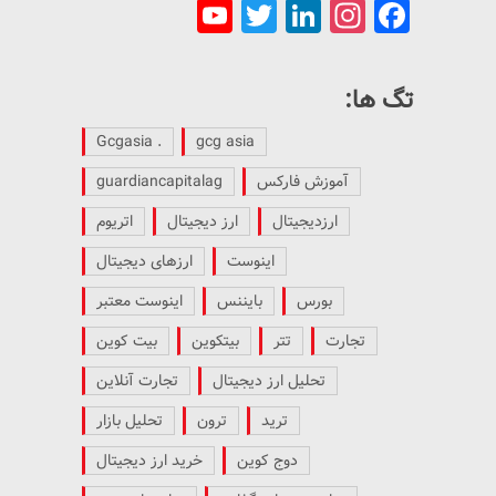
YouTube
Twitter
LinkedIn
Instagram
Facebook
Channel
تگ ها:
. Gcgasia
gcg asia
آموزش فارکس
guardiancapitalag
ارزدیجیتال
ارز دیجیتال
اتریوم
اینوست
ارزهای دیجیتال
بورس
بایننس
اینوست معتبر
تجارت
تتر
بیتکوین
بیت کوین
تحلیل ارز دیجیتال
تجارت آنلاین
ترید
ترون
تحلیل بازار
دوج کوین
خرید ارز دیجیتال